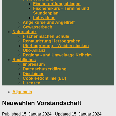
Fischerprüfung ablegen
Fischereikurs – Termine und
Stundenplan
Lehrvideos
Angelkurse und Angeltreff
Gewässerbuch
Naturschutz
Fischer machen Schule
Renaturierung Herzoggraben
Uferbegrünung – Weiden stecken
Öko-Allianz
Regional- und Umwelttage Kelheim
Rechtliches
Impressum
Datenschutzerklärung
Disclaimer
Cookie-Richtlinie (EU)
Lizenzen
Allgemein
Neuwahlen Vorstandschaft
Published
15. Januar 2024
· Updated
15. Januar 2024