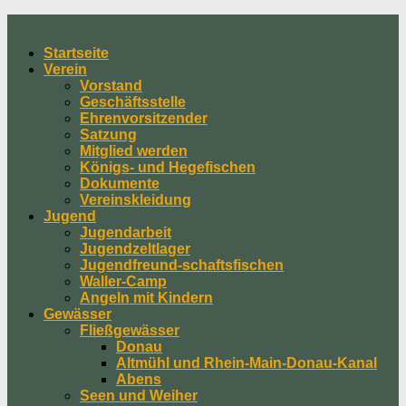
Skip
to
Startseite
content
Verein
Vorstand
Geschäftsstelle
Ehrenvorsitzender
Satzung
Mitglied werden
Königs- und Hegefischen
Dokumente
Vereinskleidung
Jugend
Jugendarbeit
Jugendzeltlager
Jugendfreund-schaftsfischen
Waller-Camp
Angeln mit Kindern
Gewässer
Fließgewässer
Donau
Altmühl und Rhein-Main-Donau-Kanal
Abens
Seen und Weiher