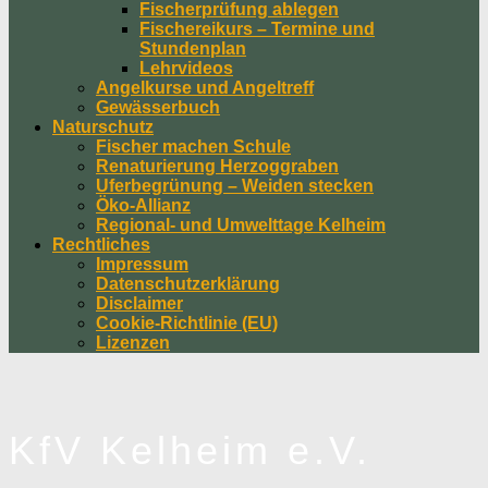
Fischerprüfung ablegen
Fischereikurs – Termine und
Stundenplan
Lehrvideos
Angelkurse und Angeltreff
Gewässerbuch
Naturschutz
Fischer machen Schule
Renaturierung Herzoggraben
Uferbegrünung – Weiden stecken
Öko-Allianz
Regional- und Umwelttage Kelheim
Rechtliches
Impressum
Datenschutzerklärung
Disclaimer
Cookie-Richtlinie (EU)
Lizenzen
KfV Kelheim e.V.