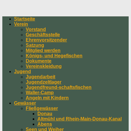
Startseite
Verein
Vorstand
Geschäftsstelle
Ehrenvorsitzender
Satzung
Mitglied werden
Königs- und Hegefischen
Dokumente
Vereinskleidung
Jugend
Jugendarbeit
Jugendzeltlager
Jugendfreund-schaftsfischen
Waller-Camp
Angeln mit Kindern
Gewässer
Fließgewässer
Donau
Altmühl und Rhein-Main-Donau-Kanal
Abens
Seen und Weiher