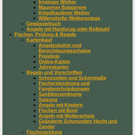
Irnsinger Weiher
Mauerner Baggersee
Kögelhaufener Weiher
Willersdorfer Weiheranlage
Gewässerbuch
Angeln mit Handycap oder Rollstuhl
Fischen, Prüfung & Regeln
Kartenkauf
Angelzubehör und
Berechtigungsscheine
Preisliste
Online-Karten
Jahreskarten
Regeln und Vorschriften
Schonzeiten und Schonmaße
Fischereiordnung und
Fangbeschränkungen
Sanktionsordnung
Satzung
Angeln mit Kindern
Fischen mit Boot
Angeln mit Wetterschutz
Geänderte Schonzeiten Hecht und
Zander
Fischerprüfung