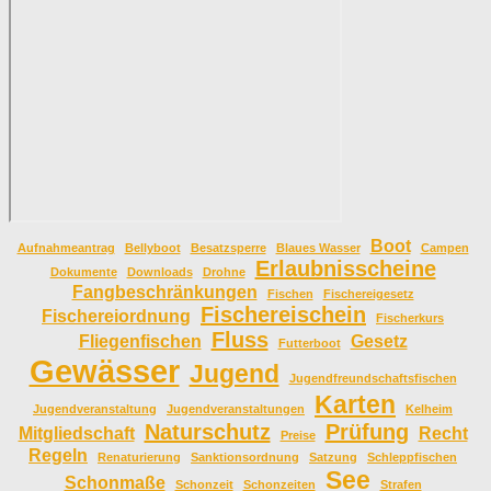
Boot
Aufnahmeantrag
Bellyboot
Besatzsperre
Blaues Wasser
Campen
Erlaubnisscheine
Dokumente
Downloads
Drohne
Fangbeschränkungen
Fischen
Fischereigesetz
Fischereischein
Fischereiordnung
Fischerkurs
Fluss
Fliegenfischen
Gesetz
Futterboot
Gewässer
Jugend
Jugendfreundschaftsfischen
Karten
Jugendveranstaltung
Jugendveranstaltungen
Kelheim
Naturschutz
Prüfung
Mitgliedschaft
Recht
Preise
Regeln
Renaturierung
Sanktionsordnung
Satzung
Schleppfischen
See
Schonmaße
Schonzeit
Schonzeiten
Strafen