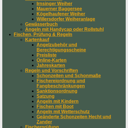
Irnsinger Weiher
Mauerner Baggersee
Kögelhaufener Weiher
Willersdorfer Weiheranlage
Gewässerbuch
Angeln mit Handycap oder Rollstuhl
Fischen, Prüfung & Regeln
Kartenkauf
Angelzubehör und
Berechtigungsscheine
Preisliste
Online-Karten
Jahreskarten
Regeln und Vorschriften
Schonzeiten und Schonmaße
Fischereiordnung und
Fangbeschränkungen
Sanktionsordnung
Satzung
Angeln mit Kindern
Fischen mit Boot
Angeln mit Wetterschutz
Geänderte Schonzeiten Hecht und
Zander
Fischerprüfung