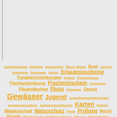
Boot
Aufnahmeantrag
Bellyboot
Besatzsperre
Blaues Wasser
Campen
Erlaubnisscheine
Dokumente
Downloads
Drohne
Fangbeschränkungen
Fischen
Fischereigesetz
Fischereischein
Fischereiordnung
Fischerkurs
Fluss
Fliegenfischen
Gesetz
Futterboot
Gewässer
Jugend
Jugendfreundschaftsfischen
Karten
Jugendveranstaltung
Jugendveranstaltungen
Kelheim
Naturschutz
Prüfung
Mitgliedschaft
Recht
Preise
Regeln
Renaturierung
Sanktionsordnung
Satzung
Schleppfischen