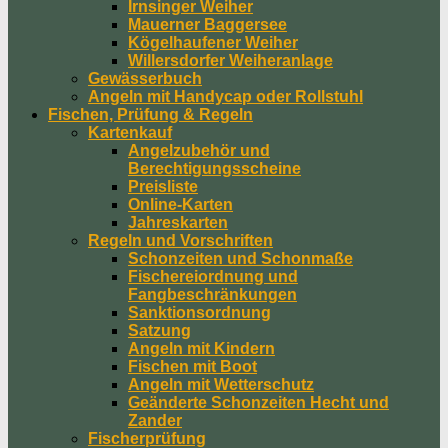
Irnsinger Weiher
Mauerner Baggersee
Kögelhaufener Weiher
Willersdorfer Weiheranlage
Gewässerbuch
Angeln mit Handycap oder Rollstuhl
Fischen, Prüfung & Regeln
Kartenkauf
Angelzubehör und
Berechtigungsscheine
Preisliste
Online-Karten
Jahreskarten
Regeln und Vorschriften
Schonzeiten und Schonmaße
Fischereiordnung und
Fangbeschränkungen
Sanktionsordnung
Satzung
Angeln mit Kindern
Fischen mit Boot
Angeln mit Wetterschutz
Geänderte Schonzeiten Hecht und
Zander
Fischerprüfung