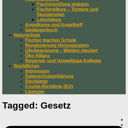
Fischerprüfung ablegen
Fischereikurs – Termine und
Stundenplan
Lehrvideos
Angelkurse und Angeltreff
Gewässerbuch
Naturschutz
Fischer machen Schule
Renaturierung Herzoggraben
Uferbegrünung – Weiden stecken
Öko-Allianz
Regional- und Umwelttage Kelheim
Rechtliches
Impressum
Datenschutzerklärung
Disclaimer
Cookie-Richtlinie (EU)
Lizenzen
Tagged:
Gesetz