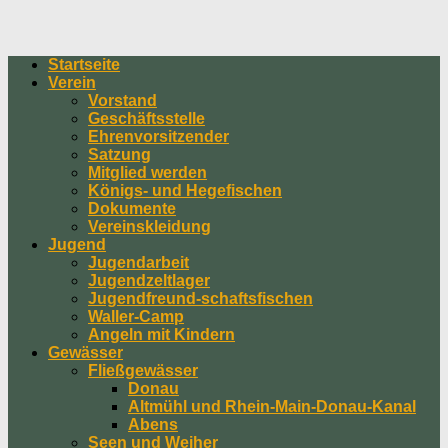
Startseite
Verein
Vorstand
Geschäftsstelle
Ehrenvorsitzender
Satzung
Mitglied werden
Königs- und Hegefischen
Dokumente
Vereinskleidung
Jugend
Jugendarbeit
Jugendzeltlager
Jugendfreund-schaftsfischen
Waller-Camp
Angeln mit Kindern
Gewässer
Fließgewässer
Donau
Altmühl und Rhein-Main-Donau-Kanal
Abens
Seen und Weiher