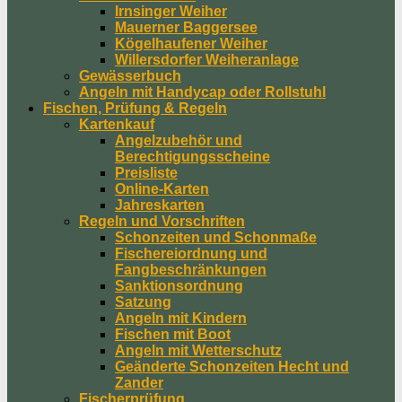
Irnsinger Weiher
Mauerner Baggersee
Kögelhaufener Weiher
Willersdorfer Weiheranlage
Gewässerbuch
Angeln mit Handycap oder Rollstuhl
Fischen, Prüfung & Regeln
Kartenkauf
Angelzubehör und
Berechtigungsscheine
Preisliste
Online-Karten
Jahreskarten
Regeln und Vorschriften
Schonzeiten und Schonmaße
Fischereiordnung und
Fangbeschränkungen
Sanktionsordnung
Satzung
Angeln mit Kindern
Fischen mit Boot
Angeln mit Wetterschutz
Geänderte Schonzeiten Hecht und
Zander
Fischerprüfung