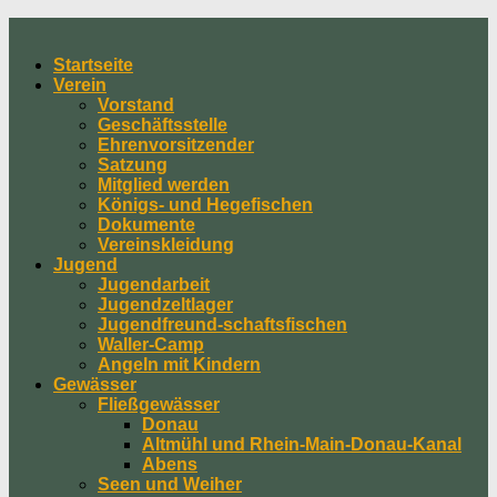
Skip
to
Startseite
content
Verein
Vorstand
Geschäftsstelle
Ehrenvorsitzender
Satzung
Mitglied werden
Königs- und Hegefischen
Dokumente
Vereinskleidung
Jugend
Jugendarbeit
Jugendzeltlager
Jugendfreund-schaftsfischen
Waller-Camp
Angeln mit Kindern
Gewässer
Fließgewässer
Donau
Altmühl und Rhein-Main-Donau-Kanal
Abens
Seen und Weiher