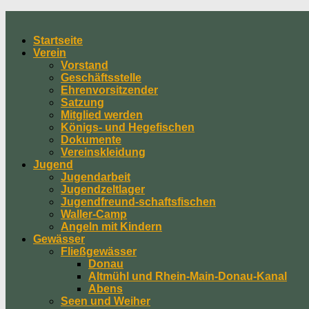
Skip
to
Startseite
content
Verein
Vorstand
Geschäftsstelle
Ehrenvorsitzender
Satzung
Mitglied werden
Königs- und Hegefischen
Dokumente
Vereinskleidung
Jugend
Jugendarbeit
Jugendzeltlager
Jugendfreund-schaftsfischen
Waller-Camp
Angeln mit Kindern
Gewässer
Fließgewässer
Donau
Altmühl und Rhein-Main-Donau-Kanal
Abens
Seen und Weiher