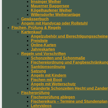
Irnsinger Weiher
Mauerner Baggersee
Kögelhaufener Weiher
Willersdorfer Weiheranlage
Gewässerbuch
Angeln mit Handycap oder Rollstuhl
Fischen, Prüfung & Regeln
Kartenkauf
Angelzubehör und Berechtigungsscheine
Preisliste
Online-Karten
Jahreskarten
Regeln und Vorschriften
Schonzeiten und Schonmaße
Fischereiordnung und Fangbeschränkun
Sanktionsordnung
Satzung
Angeln mit Kindern
Fischen mit Boot
Angeln mit Wetterschutz
Geänderte Schonzeiten Hecht und Zander
Fischerprüfung
Fischerprüfung ablegen
Fischereikurs – Termine und Stundenplan
Lehrvideos