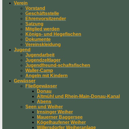
Verein
Vorstand
Geschäftsstelle
Ehrenvorsitzender
Satzung
Mitglied werden
Königs- und Hegefischen
Dokumente
Vereinskleidung
Jugend
Jugendarbeit
Jugendzeltlager
Jugendfreund-schaftsfischen
Waller-Camp
Angeln mit Kindern
Gewässer
Fließgewässer
Donau
Altmühl und Rhein-Main-Donau-Kanal
Abens
Seen und Weiher
Irnsinger Weiher
Mauerner Baggersee
Kögelhaufener Weiher
Willersdorfer Weiheranlage