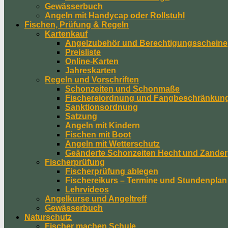
Gewässerbuch
Angeln mit Handycap oder Rollstuhl
Fischen, Prüfung & Regeln
Kartenkauf
Angelzubehör und Berechtigungsscheine
Preisliste
Online-Karten
Jahreskarten
Regeln und Vorschriften
Schonzeiten und Schonmaße
Fischereiordnung und Fangbeschränkun
Sanktionsordnung
Satzung
Angeln mit Kindern
Fischen mit Boot
Angeln mit Wetterschutz
Geänderte Schonzeiten Hecht und Zander
Fischerprüfung
Fischerprüfung ablegen
Fischereikurs – Termine und Stundenplan
Lehrvideos
Angelkurse und Angeltreff
Gewässerbuch
Naturschutz
Fischer machen Schule