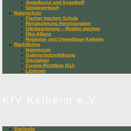
Angelkurse und Angeltreff
Gewässerbuch
Naturschutz
Fischer machen Schule
Renaturierung Herzoggraben
Uferbegrünung – Weiden stecken
Öko-Allianz
Regional- und Umwelttage Kelheim
Rechtliches
Impressum
Datenschutzerklärung
Disclaimer
Cookie-Richtlinie (EU)
Lizenzen
KfV Kelheim e.V.
Startseite