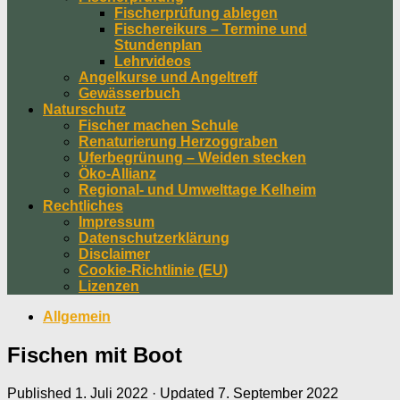
Fischerprüfung ablegen
Fischereikurs – Termine und
Stundenplan
Lehrvideos
Angelkurse und Angeltreff
Gewässerbuch
Naturschutz
Fischer machen Schule
Renaturierung Herzoggraben
Uferbegrünung – Weiden stecken
Öko-Allianz
Regional- und Umwelttage Kelheim
Rechtliches
Impressum
Datenschutzerklärung
Disclaimer
Cookie-Richtlinie (EU)
Lizenzen
Allgemein
Fischen mit Boot
Published
1. Juli 2022
· Updated
7. September 2022