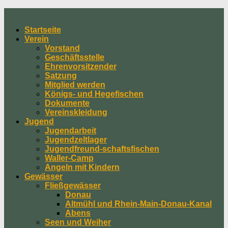
Skip
to
Startseite
content
Verein
Vorstand
Geschäftsstelle
Ehrenvorsitzender
Satzung
Mitglied werden
Königs- und Hegefischen
Dokumente
Vereinskleidung
Jugend
Jugendarbeit
Jugendzeltlager
Jugendfreund-schaftsfischen
Waller-Camp
Angeln mit Kindern
Gewässer
Fließgewässer
Donau
Altmühl und Rhein-Main-Donau-Kanal
Abens
Seen und Weiher