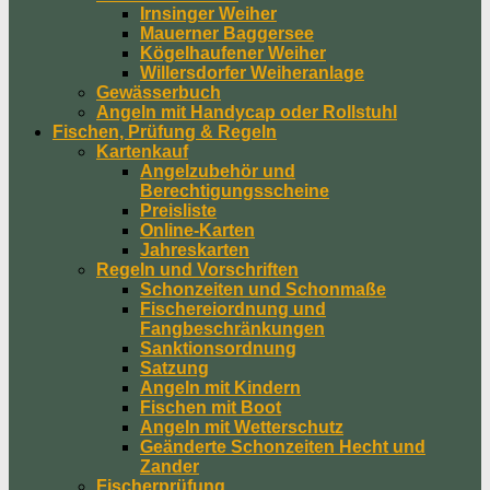
Irnsinger Weiher
Mauerner Baggersee
Kögelhaufener Weiher
Willersdorfer Weiheranlage
Gewässerbuch
Angeln mit Handycap oder Rollstuhl
Fischen, Prüfung & Regeln
Kartenkauf
Angelzubehör und
Berechtigungsscheine
Preisliste
Online-Karten
Jahreskarten
Regeln und Vorschriften
Schonzeiten und Schonmaße
Fischereiordnung und
Fangbeschränkungen
Sanktionsordnung
Satzung
Angeln mit Kindern
Fischen mit Boot
Angeln mit Wetterschutz
Geänderte Schonzeiten Hecht und
Zander
Fischerprüfung