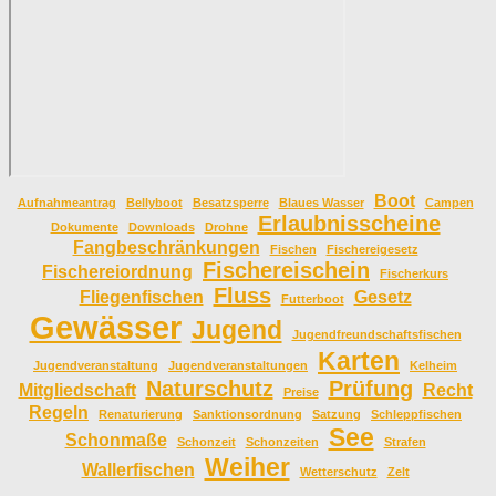
Boot
Aufnahmeantrag
Bellyboot
Besatzsperre
Blaues Wasser
Campen
Erlaubnisscheine
Dokumente
Downloads
Drohne
Fangbeschränkungen
Fischen
Fischereigesetz
Fischereischein
Fischereiordnung
Fischerkurs
Fluss
Fliegenfischen
Gesetz
Futterboot
Gewässer
Jugend
Jugendfreundschaftsfischen
Karten
Jugendveranstaltung
Jugendveranstaltungen
Kelheim
Naturschutz
Prüfung
Mitgliedschaft
Recht
Preise
Regeln
Renaturierung
Sanktionsordnung
Satzung
Schleppfischen
See
Schonmaße
Schonzeit
Schonzeiten
Strafen
Weiher
Wallerfischen
Wetterschutz
Zelt