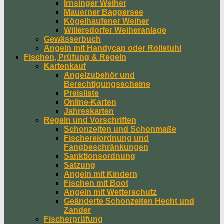
Irnsinger Weiher
Mauerner Baggersee
Kögelhaufener Weiher
Willersdorfer Weiheranlage
Gewässerbuch
Angeln mit Handycap oder Rollstuhl
Fischen, Prüfung & Regeln
Kartenkauf
Angelzubehör und
Berechtigungsscheine
Preisliste
Online-Karten
Jahreskarten
Regeln und Vorschriften
Schonzeiten und Schonmaße
Fischereiordnung und
Fangbeschränkungen
Sanktionsordnung
Satzung
Angeln mit Kindern
Fischen mit Boot
Angeln mit Wetterschutz
Geänderte Schonzeiten Hecht und
Zander
Fischerprüfung