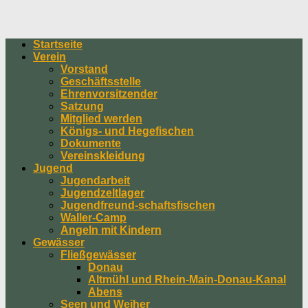
Startseite
Verein
Vorstand
Geschäftsstelle
Ehrenvorsitzender
Satzung
Mitglied werden
Königs- und Hegefischen
Dokumente
Vereinskleidung
Jugend
Jugendarbeit
Jugendzeltlager
Jugendfreund-schaftsfischen
Waller-Camp
Angeln mit Kindern
Gewässer
Fließgewässer
Donau
Altmühl und Rhein-Main-Donau-Kanal
Abens
Seen und Weiher