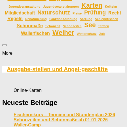
Karten
Jugendveranstaltung
Jugendveranstaltungen
Kelheim
Naturschutz
Prüfung
Mitgliedschaft
Recht
Preise
Regeln
Renaturierung
Sanktionsordnung
Satzung
Schleppfischen
See
Schonmaße
Schonzeit
Schonzeiten
Strafen
Weiher
Wallerfischen
Wetterschutz
Zelt
More
Ausgabe-stellen und Angel-geschäfte
Online-Karten
Neueste Beiträge
Fischereikurs – Termine und Stundenplan 2026
Schonzeiten und Schonmaße ab 01.01.2026
Waller-Camp