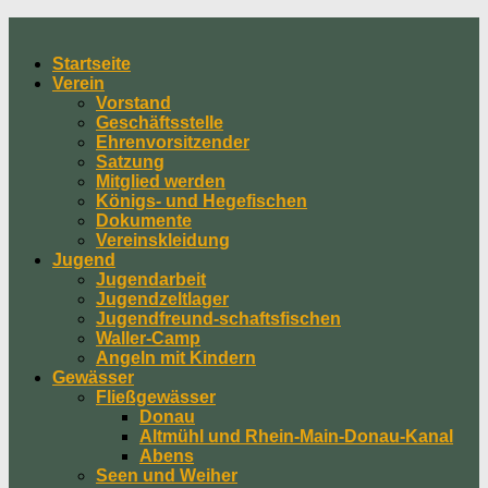
Skip
to
Startseite
content
Verein
Vorstand
Geschäftsstelle
Ehrenvorsitzender
Satzung
Mitglied werden
Königs- und Hegefischen
Dokumente
Vereinskleidung
Jugend
Jugendarbeit
Jugendzeltlager
Jugendfreund-schaftsfischen
Waller-Camp
Angeln mit Kindern
Gewässer
Fließgewässer
Donau
Altmühl und Rhein-Main-Donau-Kanal
Abens
Seen und Weiher