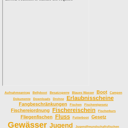
Boot
Aufnahmeantrag
Bellyboot
Besatzsperre
Blaues Wasser
Campen
Erlaubnisscheine
Dokumente
Downloads
Drohne
Fangbeschränkungen
Fischen
Fischereigesetz
Fischereischein
Fischereiordnung
Fischerkurs
Fluss
Fliegenfischen
Gesetz
Futterboot
Gewässer
Jugend
Jugendfreundschaftsfischen