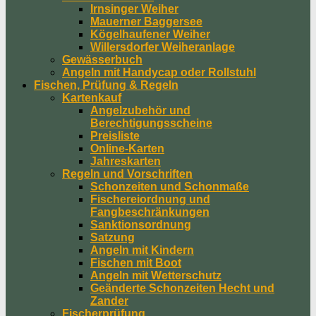
Irnsinger Weiher
Mauerner Baggersee
Kögelhaufener Weiher
Willersdorfer Weiheranlage
Gewässerbuch
Angeln mit Handycap oder Rollstuhl
Fischen, Prüfung & Regeln
Kartenkauf
Angelzubehör und
Berechtigungsscheine
Preisliste
Online-Karten
Jahreskarten
Regeln und Vorschriften
Schonzeiten und Schonmaße
Fischereiordnung und
Fangbeschränkungen
Sanktionsordnung
Satzung
Angeln mit Kindern
Fischen mit Boot
Angeln mit Wetterschutz
Geänderte Schonzeiten Hecht und
Zander
Fischerprüfung