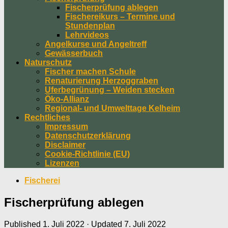
Fischerprüfung ablegen
Fischereikurs – Termine und
Stundenplan
Lehrvideos
Angelkurse und Angeltreff
Gewässerbuch
Naturschutz
Fischer machen Schule
Renaturierung Herzoggraben
Uferbegrünung – Weiden stecken
Öko-Allianz
Regional- und Umwelttage Kelheim
Rechtliches
Impressum
Datenschutzerklärung
Disclaimer
Cookie-Richtlinie (EU)
Lizenzen
Fischerei
Fischerprüfung ablegen
Published
1. Juli 2022
· Updated
7. Juli 2022