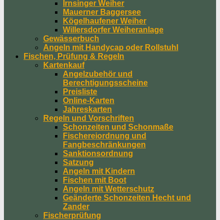
Irnsinger Weiher
Mauerner Baggersee
Kögelhaufener Weiher
Willersdorfer Weiheranlage
Gewässerbuch
Angeln mit Handycap oder Rollstuhl
Fischen, Prüfung & Regeln
Kartenkauf
Angelzubehör und
Berechtigungsscheine
Preisliste
Online-Karten
Jahreskarten
Regeln und Vorschriften
Schonzeiten und Schonmaße
Fischereiordnung und
Fangbeschränkungen
Sanktionsordnung
Satzung
Angeln mit Kindern
Fischen mit Boot
Angeln mit Wetterschutz
Geänderte Schonzeiten Hecht und
Zander
Fischerprüfung