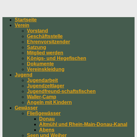
Startseite
Verein
Vorstand
Geschäftsstelle
Ehrenvorsitzender
Satzung
Mitglied werden
Königs- und Hegefischen
Dokumente
Vereinskleidung
Jugend
Jugendarbeit
Jugendzeltlager
Jugendfreund-schaftsfischen
Waller-Camp
Angeln mit Kindern
Gewässer
Fließgewässer
Donau
Altmühl und Rhein-Main-Donau-Kanal
Abens
Seen und Weiher