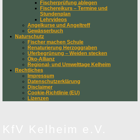
Fischerprüfung ablegen
Fischereikurs – Termine und
Stundenplan
Lehrvideos
Angelkurse und Angeltreff
Gewässerbuch
Naturschutz
Fischer machen Schule
Renaturierung Herzoggraben
Uferbegrünung – Weiden stecken
Öko-Allianz
Regional- und Umwelttage Kelheim
Rechtliches
Impressum
Datenschutzerklärung
Disclaimer
Cookie-Richtlinie (EU)
Lizenzen
KfV Kelheim e.V.