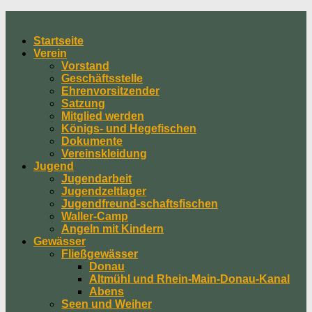
Skip
to
Startseite
content
Verein
Vorstand
Geschäftsstelle
Ehrenvorsitzender
Satzung
Mitglied werden
Königs- und Hegefischen
Dokumente
Vereinskleidung
Jugend
Jugendarbeit
Jugendzeltlager
Jugendfreund-schaftsfischen
Waller-Camp
Angeln mit Kindern
Gewässer
Fließgewässer
Donau
Altmühl und Rhein-Main-Donau-Kanal
Abens
Seen und Weiher