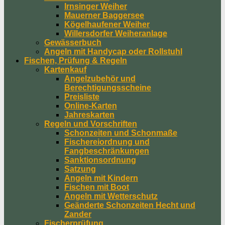
Irnsinger Weiher
Mauerner Baggersee
Kögelhaufener Weiher
Willersdorfer Weiheranlage
Gewässerbuch
Angeln mit Handycap oder Rollstuhl
Fischen, Prüfung & Regeln
Kartenkauf
Angelzubehör und
Berechtigungsscheine
Preisliste
Online-Karten
Jahreskarten
Regeln und Vorschriften
Schonzeiten und Schonmaße
Fischereiordnung und
Fangbeschränkungen
Sanktionsordnung
Satzung
Angeln mit Kindern
Fischen mit Boot
Angeln mit Wetterschutz
Geänderte Schonzeiten Hecht und
Zander
Fischerprüfung