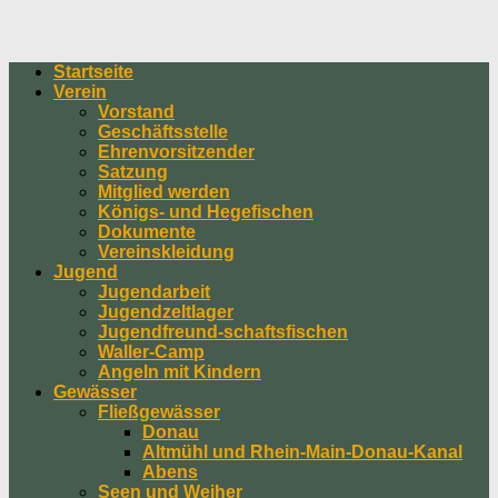
Startseite
Verein
Vorstand
Geschäftsstelle
Ehrenvorsitzender
Satzung
Mitglied werden
Königs- und Hegefischen
Dokumente
Vereinskleidung
Jugend
Jugendarbeit
Jugendzeltlager
Jugendfreund-schaftsfischen
Waller-Camp
Angeln mit Kindern
Gewässer
Fließgewässer
Donau
Altmühl und Rhein-Main-Donau-Kanal
Abens
Seen und Weiher