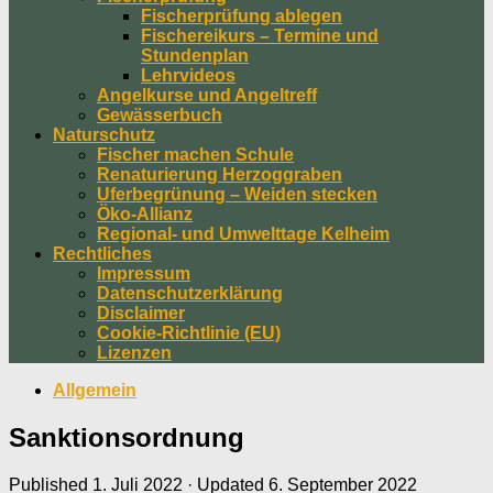
Fischerprüfung ablegen
Fischereikurs – Termine und
Stundenplan
Lehrvideos
Angelkurse und Angeltreff
Gewässerbuch
Naturschutz
Fischer machen Schule
Renaturierung Herzoggraben
Uferbegrünung – Weiden stecken
Öko-Allianz
Regional- und Umwelttage Kelheim
Rechtliches
Impressum
Datenschutzerklärung
Disclaimer
Cookie-Richtlinie (EU)
Lizenzen
Allgemein
Sanktionsordnung
Published
1. Juli 2022
· Updated
6. September 2022