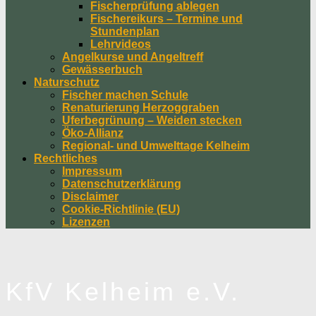
Fischerprüfung ablegen
Fischereikurs – Termine und
Stundenplan
Lehrvideos
Angelkurse und Angeltreff
Gewässerbuch
Naturschutz
Fischer machen Schule
Renaturierung Herzoggraben
Uferbegrünung – Weiden stecken
Öko-Allianz
Regional- und Umwelttage Kelheim
Rechtliches
Impressum
Datenschutzerklärung
Disclaimer
Cookie-Richtlinie (EU)
Lizenzen
KfV Kelheim e.V.