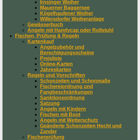
Irnsinger Weiher
Mauerner Baggersee
Kögelhaufener Weiher
Willersdorfer Weiheranlage
Gewässerbuch
Angeln mit Handycap oder Rollstuhl
Fischen, Prüfung & Regeln
Kartenkauf
Angelzubehör und
Berechtigungsscheine
Preisliste
Online-Karten
Jahreskarten
Regeln und Vorschriften
Schonzeiten und Schonmaße
Fischereiordnung und
Fangbeschränkungen
Sanktionsordnung
Satzung
Angeln mit Kindern
Fischen mit Boot
Angeln mit Wetterschutz
Geänderte Schonzeiten Hecht und
Zander
Fischerprüfung