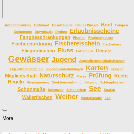
Boot
Aufnahmeantrag
Bellyboot
Besatzsperre
Blaues Wasser
Campen
Erlaubnisscheine
Dokumente
Downloads
Drohne
Fangbeschränkungen
Fischen
Fischereigesetz
Fischereischein
Fischereiordnung
Fischerkurs
Fluss
Fliegenfischen
Gesetz
Futterboot
Gewässer
Jugend
Jugendfreundschaftsfischen
Karten
Jugendveranstaltung
Jugendveranstaltungen
Kelheim
Naturschutz
Prüfung
Mitgliedschaft
Recht
Preise
Regeln
Renaturierung
Sanktionsordnung
Satzung
Schleppfischen
See
Schonmaße
Schonzeit
Schonzeiten
Strafen
Weiher
Wallerfischen
Wetterschutz
Zelt
More