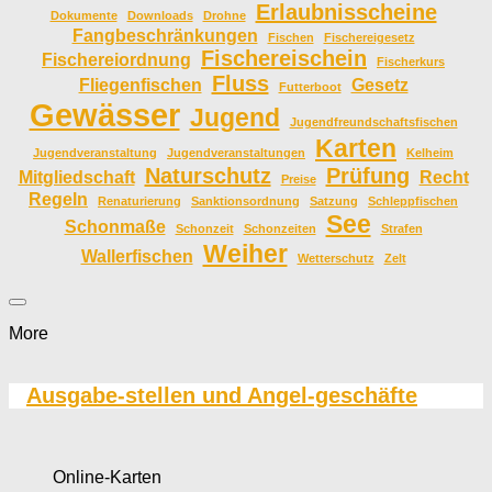
Erlaubnisscheine
Dokumente
Downloads
Drohne
Fangbeschränkungen
Fischen
Fischereigesetz
Fischereischein
Fischereiordnung
Fischerkurs
Fluss
Fliegenfischen
Gesetz
Futterboot
Gewässer
Jugend
Jugendfreundschaftsfischen
Karten
Jugendveranstaltung
Jugendveranstaltungen
Kelheim
Naturschutz
Prüfung
Mitgliedschaft
Recht
Preise
Regeln
Renaturierung
Sanktionsordnung
Satzung
Schleppfischen
See
Schonmaße
Schonzeit
Schonzeiten
Strafen
Weiher
Wallerfischen
Wetterschutz
Zelt
More
Ausgabe-stellen und Angel-geschäfte
Online-Karten