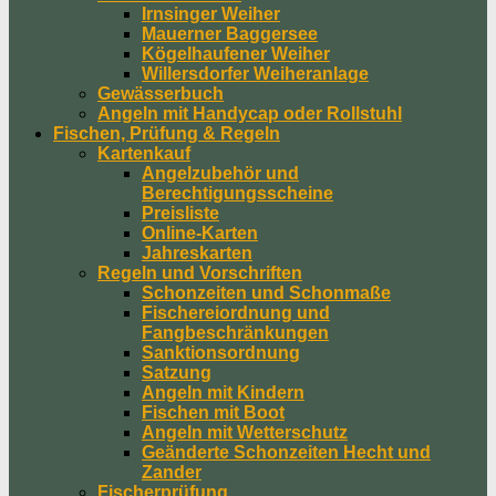
Irnsinger Weiher
Mauerner Baggersee
Kögelhaufener Weiher
Willersdorfer Weiheranlage
Gewässerbuch
Angeln mit Handycap oder Rollstuhl
Fischen, Prüfung & Regeln
Kartenkauf
Angelzubehör und
Berechtigungsscheine
Preisliste
Online-Karten
Jahreskarten
Regeln und Vorschriften
Schonzeiten und Schonmaße
Fischereiordnung und
Fangbeschränkungen
Sanktionsordnung
Satzung
Angeln mit Kindern
Fischen mit Boot
Angeln mit Wetterschutz
Geänderte Schonzeiten Hecht und
Zander
Fischerprüfung