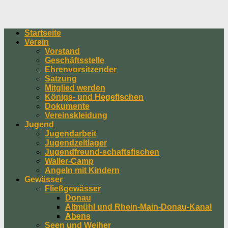
Startseite
Verein
Vorstand
Geschäftsstelle
Ehrenvorsitzender
Satzung
Mitglied werden
Königs- und Hegefischen
Dokumente
Vereinskleidung
Jugend
Jugendarbeit
Jugendzeltlager
Jugendfreund-schaftsfischen
Waller-Camp
Angeln mit Kindern
Gewässer
Fließgewässer
Donau
Altmühl und Rhein-Main-Donau-Kanal
Abens
Seen und Weiher