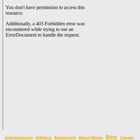
Boot
Aufnahmeantrag
Bellyboot
Besatzsperre
Blaues Wasser
Campen