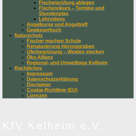
Fischerprüfung ablegen
Fischereikurs – Termine und
Stundenplan
Lehrvideos
Angelkurse und Angeltreff
Gewässerbuch
Naturschutz
Fischer machen Schule
Renaturierung Herzoggraben
Uferbegrünung – Weiden stecken
Öko-Allianz
Regional- und Umwelttage Kelheim
Rechtliches
Impressum
Datenschutzerklärung
Disclaimer
Cookie-Richtlinie (EU)
Lizenzen
KfV Kelheim e.V.