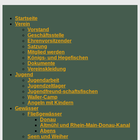
Skip
to
Startseite
content
Verein
Vorstand
Geschäftsstelle
Ehrenvorsitzender
Satzung
Mitglied werden
Königs- und Hegefischen
Dokumente
Vereinskleidung
Jugend
Jugendarbeit
Jugendzeltlager
Jugendfreund-schaftsfischen
Waller-Camp
Angeln mit Kindern
Gewässer
Fließgewässer
Donau
Altmühl und Rhein-Main-Donau-Kanal
Abens
Seen und Weiher