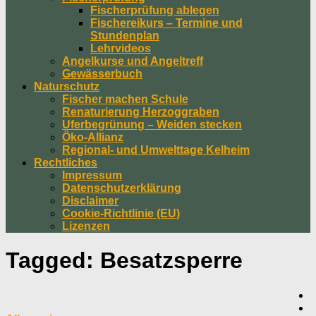
Fischerprüfung ablegen
Fischereikurs – Termine und
Stundenplan
Lehrvideos
Angelkurse und Angeltreff
Gewässerbuch
Naturschutz
Fischer machen Schule
Renaturierung Herzoggraben
Uferbegrünung – Weiden stecken
Öko-Allianz
Regional- und Umwelttage Kelheim
Rechtliches
Impressum
Datenschutzerklärung
Disclaimer
Cookie-Richtlinie (EU)
Lizenzen
Tagged:
Besatzsperre