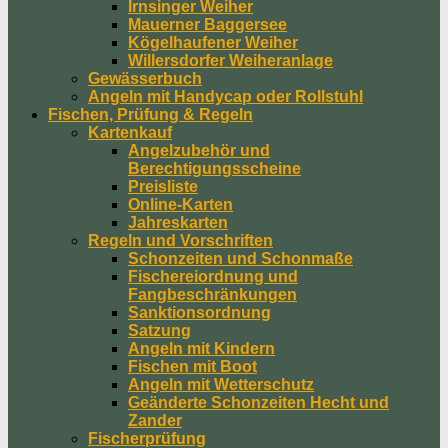
Irnsinger Weiher
Mauerner Baggersee
Kögelhaufener Weiher
Willersdorfer Weiheranlage
Gewässerbuch
Angeln mit Handycap oder Rollstuhl
Fischen, Prüfung & Regeln
Kartenkauf
Angelzubehör und
Berechtigungsscheine
Preisliste
Online-Karten
Jahreskarten
Regeln und Vorschriften
Schonzeiten und Schonmaße
Fischereiordnung und
Fangbeschränkungen
Sanktionsordnung
Satzung
Angeln mit Kindern
Fischen mit Boot
Angeln mit Wetterschutz
Geänderte Schonzeiten Hecht und
Zander
Fischerprüfung