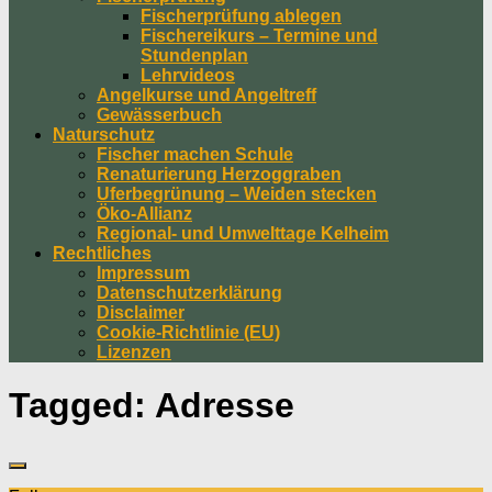
Fischerprüfung ablegen
Fischereikurs – Termine und
Stundenplan
Lehrvideos
Angelkurse und Angeltreff
Gewässerbuch
Naturschutz
Fischer machen Schule
Renaturierung Herzoggraben
Uferbegrünung – Weiden stecken
Öko-Allianz
Regional- und Umwelttage Kelheim
Rechtliches
Impressum
Datenschutzerklärung
Disclaimer
Cookie-Richtlinie (EU)
Lizenzen
Tagged:
Adresse