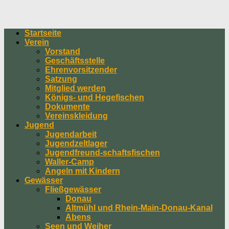
Startseite
Verein
Vorstand
Geschäftsstelle
Ehrenvorsitzender
Satzung
Mitglied werden
Königs- und Hegefischen
Dokumente
Vereinskleidung
Jugend
Jugendarbeit
Jugendzeltlager
Jugendfreund-schaftsfischen
Waller-Camp
Angeln mit Kindern
Gewässer
Fließgewässer
Donau
Altmühl und Rhein-Main-Donau-Kanal
Abens
Seen und Weiher