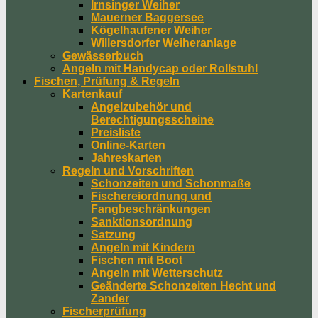
Irnsinger Weiher
Mauerner Baggersee
Kögelhaufener Weiher
Willersdorfer Weiheranlage
Gewässerbuch
Angeln mit Handycap oder Rollstuhl
Fischen, Prüfung & Regeln
Kartenkauf
Angelzubehör und
Berechtigungsscheine
Preisliste
Online-Karten
Jahreskarten
Regeln und Vorschriften
Schonzeiten und Schonmaße
Fischereiordnung und
Fangbeschränkungen
Sanktionsordnung
Satzung
Angeln mit Kindern
Fischen mit Boot
Angeln mit Wetterschutz
Geänderte Schonzeiten Hecht und
Zander
Fischerprüfung