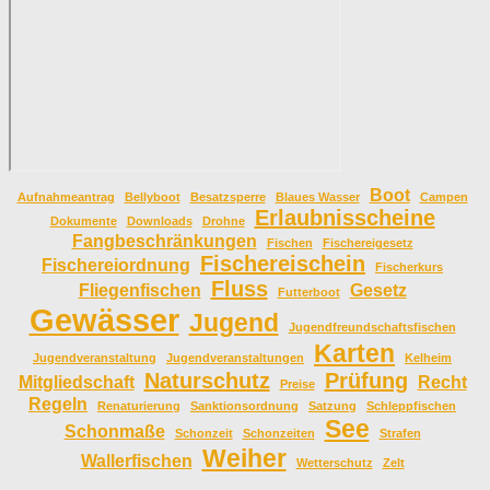
Boot
Aufnahmeantrag
Bellyboot
Besatzsperre
Blaues Wasser
Campen
Erlaubnisscheine
Dokumente
Downloads
Drohne
Fangbeschränkungen
Fischen
Fischereigesetz
Fischereischein
Fischereiordnung
Fischerkurs
Fluss
Fliegenfischen
Gesetz
Futterboot
Gewässer
Jugend
Jugendfreundschaftsfischen
Karten
Jugendveranstaltung
Jugendveranstaltungen
Kelheim
Naturschutz
Prüfung
Mitgliedschaft
Recht
Preise
Regeln
Renaturierung
Sanktionsordnung
Satzung
Schleppfischen
See
Schonmaße
Schonzeit
Schonzeiten
Strafen
Weiher
Wallerfischen
Wetterschutz
Zelt