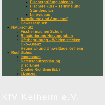
Fischerprüfung ablegen
Fischereikurs – Termine und
Stundenplan
Lehrvideos
Angelkurse und Angeltreff
Gewässerbuch
Naturschutz
Fischer machen Schule
Renaturierung Herzoggraben
Uferbegrünung – Weiden stecken
Öko-Allianz
Regional- und Umwelttage Kelheim
Rechtliches
Impressum
Datenschutzerklärung
Disclaimer
Cookie-Richtlinie (EU)
Lizenzen
KfV Kelheim e.V.