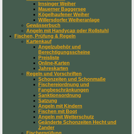
Irnsinger Weiher
Mauerner Baggersee
Kögelhaufener Weiher
Willersdorfer Weiheranlage
Gewässerbuch
Angeln mit Handycap oder Rollstuhl
Fischen, Prüfung & Regeln
Kartenkauf
Angelzubehör und
Berechtigungsscheine
Preisliste
Online-Karten
Jahreskarten
Regeln und Vorschriften
Schonzeiten und Schonmaße
Fischereiordnung und
Fangbeschränkungen
Sanktionsordnung
Satzung
Angeln mit Kindern
Fischen mit Boot
Angeln mit Wetterschutz
Geänderte Schonzeiten Hecht und
Zander
Fischerprüfung