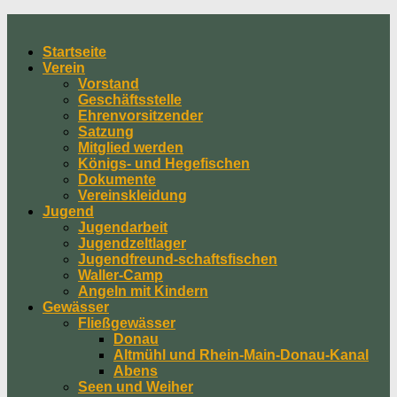
Skip
to
Startseite
content
Verein
Vorstand
Geschäftsstelle
Ehrenvorsitzender
Satzung
Mitglied werden
Königs- und Hegefischen
Dokumente
Vereinskleidung
Jugend
Jugendarbeit
Jugendzeltlager
Jugendfreund-schaftsfischen
Waller-Camp
Angeln mit Kindern
Gewässer
Fließgewässer
Donau
Altmühl und Rhein-Main-Donau-Kanal
Abens
Seen und Weiher